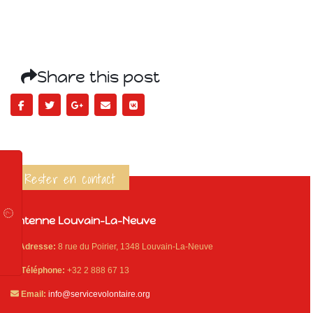
Share this post
Rester en contact
Antenne Louvain-La-Neuve
Adresse:
8 rue du Poirier, 1348 Louvain-La-Neuve
Téléphone:
+32 2 888 67 13
Email:
info@servicevolontaire.org