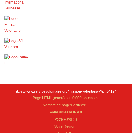
https://www.servicevolontaire.org/mission-volontariat/?p=14194
Page HTML générée en 0.000 secondes,
Nombre de pages visitées: 1
Votre adresse IP est
Votre Pays :
(
)
Votre Région :