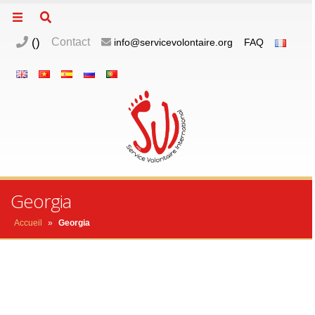
(
)
Contact
info@servicevolontaire.org
FAQ
m
o
p
Georgia
Accueil
»
Georgia