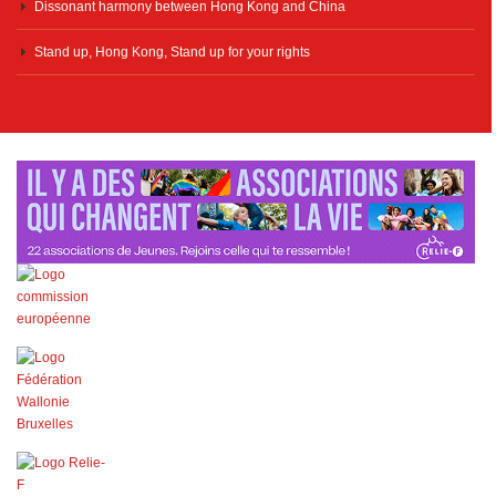
Dissonant harmony between Hong Kong and China
Stand up, Hong Kong, Stand up for your rights