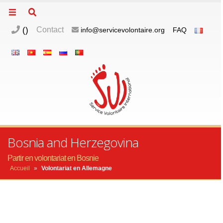
(
)
Contact
info@servicevolontaire.org
FAQ
m
o
p
Bosnia and Herzegovina
Partir en volontariat en Bosnie
Accueil
»
Volontariat en Allemagne