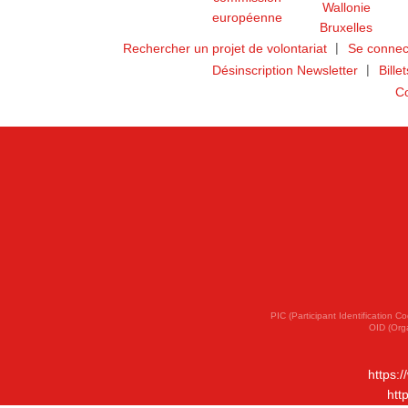
Rechercher un projet de volontariat
Se connec
Désinscription Newsletter
Bille
Co
PIC (Participant Identification
OID (Org
https:
htt