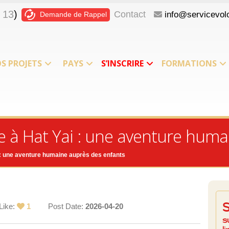
 13
)
Contact
info@servicevolo
Demande de Rappel
S PROJETS
PAYS
S’INSCRIRE
FORMATIONS
e à Hat Yai : une aventure hum
i : une aventure humaine auprès des enfants
Like:
1
Post Date:
2026-04-20
s