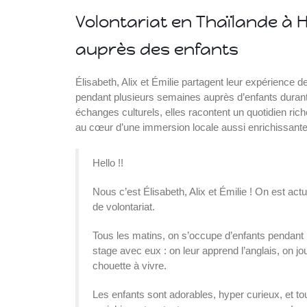
Volontariat en Thaïlande à 
e
auprès des enfants
Élisabeth, Alix et Émilie partagent leur expérience de
pendant plusieurs semaines auprès d’enfants durant 
échanges culturels, elles racontent un quotidien ri
e
au cœur d’une immersion locale aussi enrichissante 
Hello !!
Islande
Nous c’est Élisabeth, Alix et Émilie ! On est ac
Russie
de volontariat.
Pérou
Chine
Tous les matins, on s’occupe d’enfants pendant
Espagne
stage avec eux : on leur apprend l’anglais, on j
Brésil
chouette à vivre.
VietNam
Mexique
Les enfants sont adorables, hyper curieux, et to
Groupe