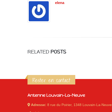
elena
RELATED
POSTS
Rester en contact
Antenne Louvain-La-Neuve
Adresse:
8 rue du Poirier, 1348 Louvain-La-Neuve