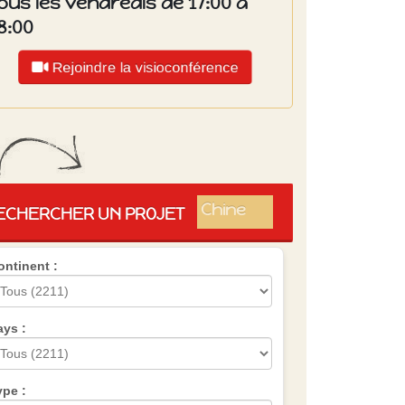
ous les vendredis de 17:00 à
8:00
Rejoindre la visioconférence
Islande
Russie
Pérou
Chine
ECHERCHER UN PROJET
Espagne
Brésil
ontinent :
VietNam
Mexique
Groupe
SVE
ays :
ype :