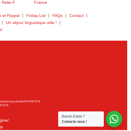
 et Paypal
Friday List
FAQs
Contact
Un séjour linguistique utile !
bl
ticipate/org-details/947897678
897678
Besoin d'aide ?
gine/
Contacte-nous !
hp