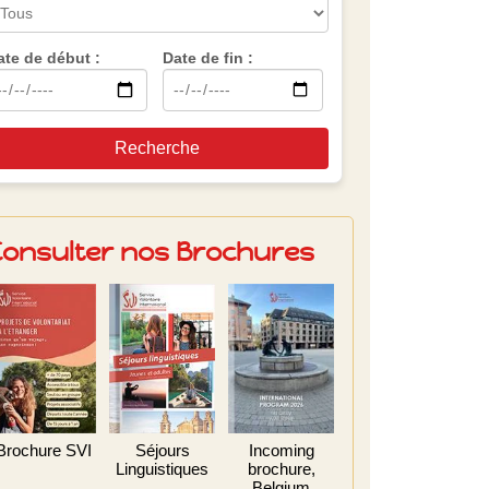
ate de début :
Date de fin :
Recherche
Consulter nos Brochures
Brochure SVI
Séjours
Incoming
Linguistiques
brochure,
Belgium