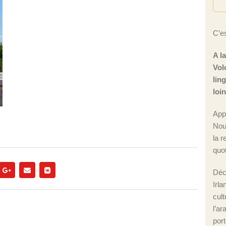
C’es
A l
Vol
lin
loi
App
Nou
la r
quot
Déc
Irla
cul
l’ar
port