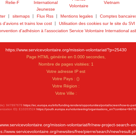
ter
sitemaps
Flux Rss
Mentions legales
Comptes bancaires
ts d’avions et trains low cost
Utilisation des cookies sur le site du SVI
nvention d’adhésion à l’association Service Volontaire International as
https://www.servicevolontaire.org/mission-volontariat/?p=25430
Page HTML générée en 0.000 secondes,
Nombre de pages visitées: 1
Votre adresse IP est
Votre Pays :
(
)
Votre Région :
Votre Ville :
 Code): 947897678
https://ec.europa.eu/info/funding-tenders/opportunities/portal/screen/how-to-par
anization ID): E10203524
https://youth.europa.eu/volunteering/organisations_en?combine=947
//www.servicevolontaire.org/mission-volontariat/fr/new-project-search-en
ps://www.servicevolontaire.org/newsites/free/pierre/search/new/result.p