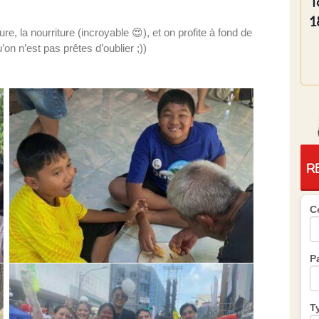
T
1
ure, la nourriture (incroyable 😍), et on profite à fond de
on n’est pas prêtes d’oublier ;))
R
C
P
T