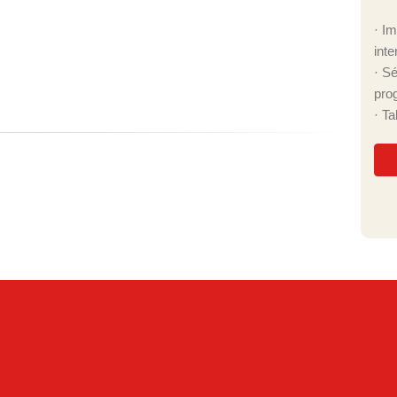
· I
inte
· S
pro
· T