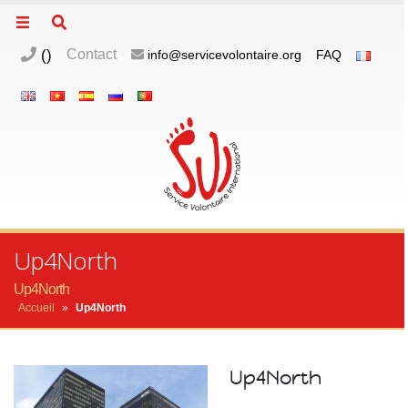
(
)
Contact
info@servicevolontaire.org
FAQ
Up4North
Up4North
Accueil
»
Up4North
Up4North