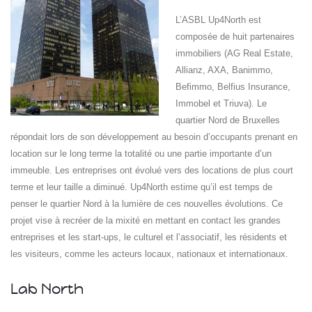
L’ASBL Up4North est
composée de huit partenaires
immobiliers (AG Real Estate,
Allianz, AXA, Banimmo,
Befimmo, Belfius Insurance,
Immobel et Triuva). Le
quartier Nord de Bruxelles
Islande
répondait lors de son développement au besoin d’occupants prenant en
Russie
location sur le long terme la totalité ou une partie importante d’un
Pérou
immeuble. Les entreprises ont évolué vers des locations de plus court
Chine
terme et leur taille a diminué. Up4North estime qu’il est temps de
Espagne
penser le quartier Nord à la lumière de ces nouvelles évolutions. Ce
Brésil
projet vise à recréer de la mixité en mettant en contact les grandes
VietNam
entreprises et les start-ups, le culturel et l’associatif, les résidents et
Mexique
Groupe
les visiteurs, comme les acteurs locaux, nationaux et internationaux.
SVE
Lab North