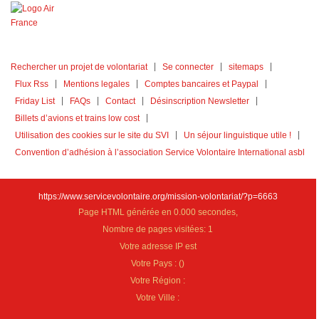
Rechercher un projet de volontariat
Se connecter
sitemaps
Flux Rss
Mentions legales
Comptes bancaires et Paypal
Friday List
FAQs
Contact
Désinscription Newsletter
Billets d’avions et trains low cost
Utilisation des cookies sur le site du SVI
Un séjour linguistique utile !
Convention d’adhésion à l’association Service Volontaire International asbl
https://www.servicevolontaire.org/mission-volontariat/?p=6663
Page HTML générée en 0.000 secondes,
Nombre de pages visitées: 1
Votre adresse IP est
Votre Pays :
(
)
Votre Région :
Votre Ville :