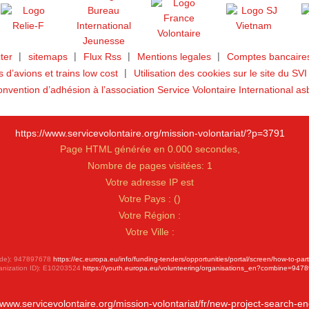
ter
sitemaps
Flux Rss
Mentions legales
Comptes bancaires
ts d’avions et trains low cost
Utilisation des cookies sur le site du SVI
nvention d’adhésion à l’association Service Volontaire International as
https://www.servicevolontaire.org/mission-volontariat/?p=3791
Page HTML générée en 0.000 secondes,
Nombre de pages visitées: 1
Votre adresse IP est
Votre Pays :
(
)
Votre Région :
Votre Ville :
 Code): 947897678
https://ec.europa.eu/info/funding-tenders/opportunities/portal/screen/how-to-par
anization ID): E10203524
https://youth.europa.eu/volunteering/organisations_en?combine=947
//www.servicevolontaire.org/mission-volontariat/fr/new-project-search-en