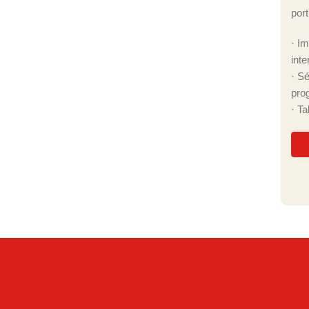
port
· I
inte
· S
pro
· T