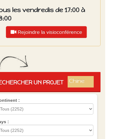
ous les vendredis de 17:00 à
8:00
Rejoindre la visioconférence
Islande
Russie
Pérou
Chine
ECHERCHER UN PROJET
Espagne
Brésil
ontinent :
VietNam
Mexique
Groupe
SVE
ays :