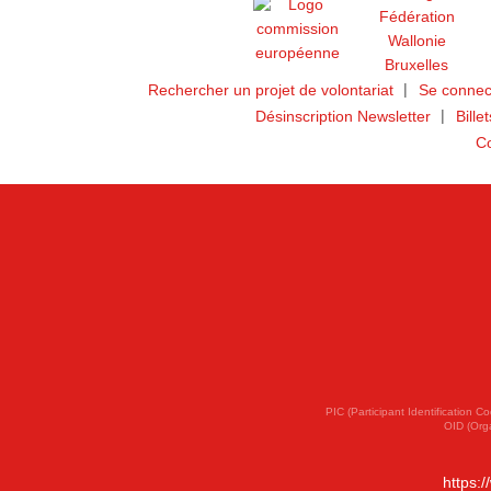
Rechercher un projet de volontariat
Se connec
Désinscription Newsletter
Bille
Co
PIC (Participant Identification
OID (Org
https: