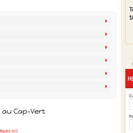
T
1
R
C
s au Cap-Vert
P
liquez ici
)