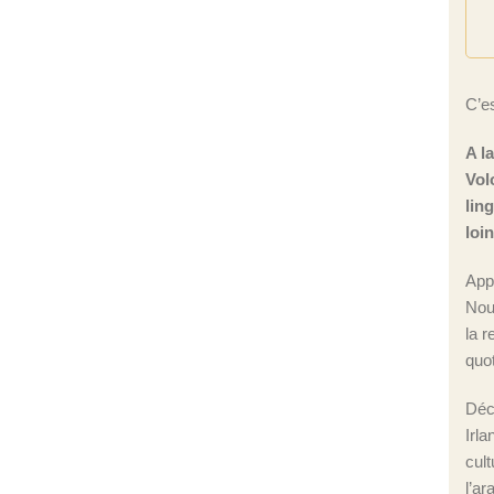
C’es
A l
Vol
lin
loi
App
Nou
la r
quot
Déc
Irla
cul
l’ar