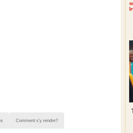
s
l
es
Comment s'y rendre?