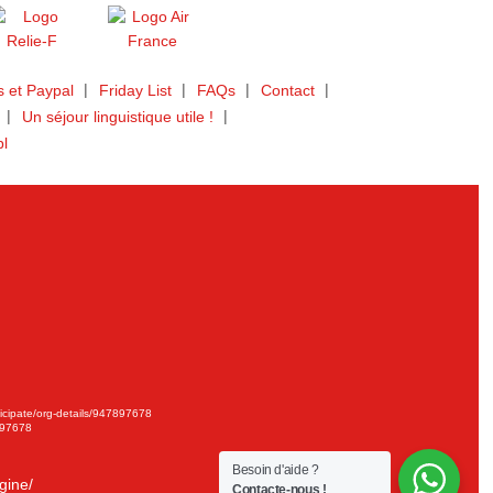
 et Paypal
Friday List
FAQs
Contact
Un séjour linguistique utile !
bl
ticipate/org-details/947897678
897678
Besoin d'aide ?
gine/
Contacte-nous !