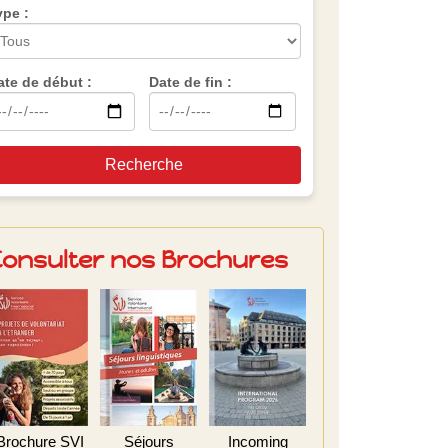
ype :
ate de début :
Date de fin :
Recherche
Consulter nos Brochures
Brochure SVI
Séjours
Incoming