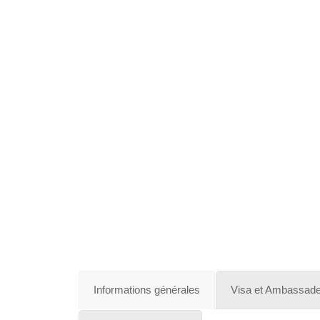
Islande
Russie
Pérou
Chine
Espagne
Brésil
VietNam
Informations générales
Visa et Ambassad
Mexique
Groupe