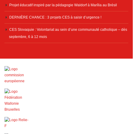
Projet éducatif inspiré par la pédagogie Waldorf à Marília au Brésil
DERNIÈRE CHANCE : 3 projets CES à saisir d’urgence !
CES Slovaquie : Volontariat au sein d’une communauté catholique – dès
septembre, 6 à 12 mois