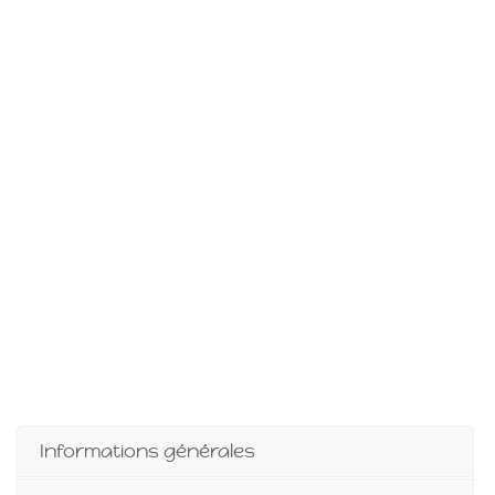
Islande
Russie
Pérou
Chine
Espagne
Brésil
VietNam
Mexique
Groupe
SVE
Informations générales