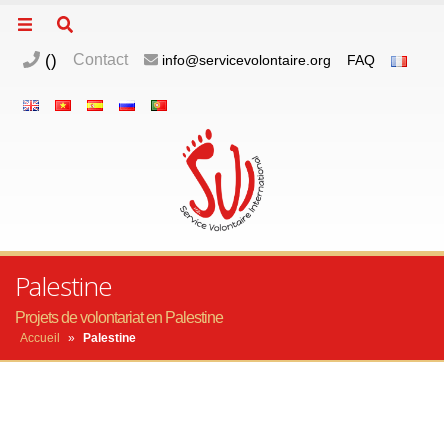
(
)
Contact
info@servicevolontaire.org
FAQ
Palestine
Projets de volontariat en Palestine
Accueil
»
Palestine