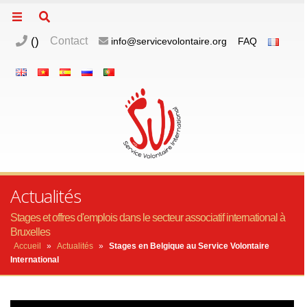
(
)
Contact
info@servicevolontaire.org
FAQ
Actualités
Stages et offres d'emplois dans le secteur associatif international à
Bruxelles
Accueil
»
Actualités
»
Stages en Belgique au Service Volontaire
International