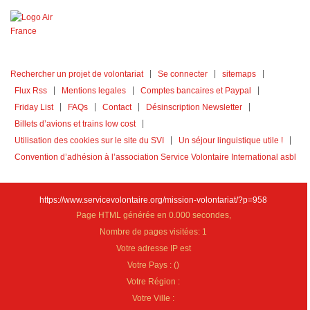
Rechercher un projet de volontariat
Se connecter
sitemaps
Flux Rss
Mentions legales
Comptes bancaires et Paypal
Friday List
FAQs
Contact
Désinscription Newsletter
Billets d’avions et trains low cost
Utilisation des cookies sur le site du SVI
Un séjour linguistique utile !
Convention d’adhésion à l’association Service Volontaire International asbl
https://www.servicevolontaire.org/mission-volontariat/?p=958
Page HTML générée en 0.000 secondes,
Nombre de pages visitées: 1
Votre adresse IP est
Votre Pays :
(
)
Votre Région :
Votre Ville :