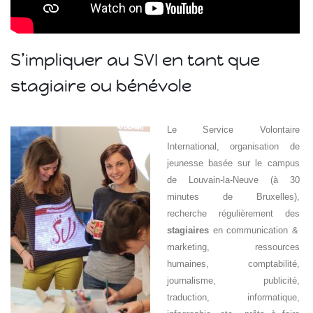
S’impliquer au SVI en tant que
stagiaire ou bénévole
Le Service Volontaire
International, organisation de
jeunesse basée sur le campus
de Louvain-la-Neuve (à 30
minutes de Bruxelles),
recherche régulièrement des
stagiaires
en communication &
marketing, ressources
humaines, comptabilité,
journalisme, publicité,
traduction, informatique,