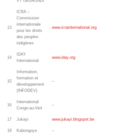
VY’UBURUNDI
ICRA –
Commission
internationale
13
www.icrainternational.org
pour les droits
des peuples
indigènes
IDAY
14
www.iday.org
International
Information,
formation et
15
–
développement
(INFODEV)
International
16
–
Congo-au-Vert
17
Jukayi
www.jukayi.blogspot.be
18
Kabongoye
–