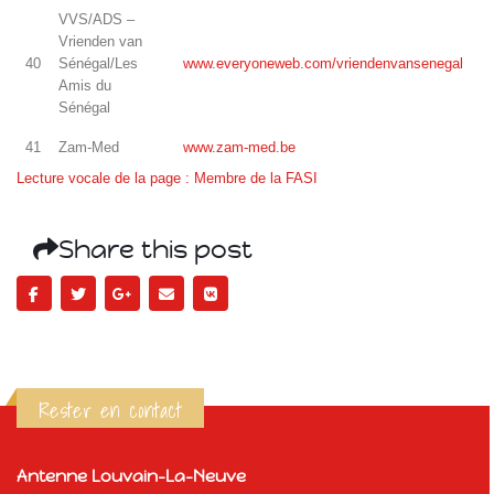
VVS/ADS –
Vrienden van
40
Sénégal/Les
www.everyoneweb.com/vriendenvansenegal
Amis du
Sénégal
41
Zam-Med
www.zam-med.be
Lecture vocale de la page : Membre de la FASI
Share this post
Rester en contact
Antenne Louvain-La-Neuve