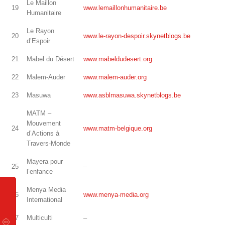
Le Maillon
19
www.lemaillonhumanitaire.be
Humanitaire
Le Rayon
20
www.le-rayon-despoir.skynetblogs.be
d’Espoir
21
Mabel du Désert
www.mabeldudesert.org
22
Malem-Auder
www.malem-auder.org
23
Masuwa
www.asblmasuwa.skynetblogs.be
MATM –
Mouvement
24
www.matm-belgique.org
d’Actions à
Travers-Monde
Mayera pour
25
–
l’enfance
Menya Media
26
www.menya-media.org
International
27
Multiculti
–