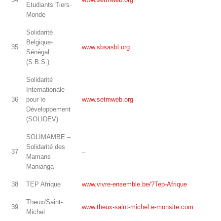
Etudiants Tiers-
Monde
Solidarité
Belgique-
35
www.sbsasbl.org
Sénégal
(S.B.S.)
Solidarité
Internationale
36
pour le
www.setmweb.org
Développement
(SOLIDEV)
SOLIMAMBE –
Solidarité des
37
–
Mamans
Manianga
38
TEP Afrique
www.vivre-ensemble.be/?Tep-Afrique
Theux/Saint-
39
www.theux-saint-michel.e-monsite.com
Michel