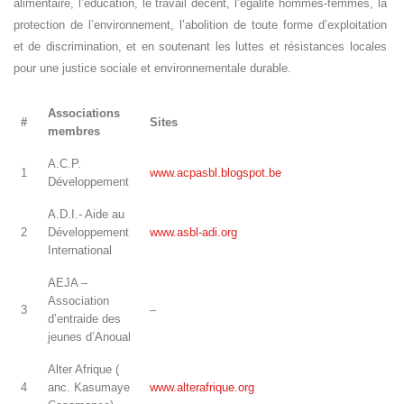
alimentaire, l’éducation, le travail décent, l’égalité hommes-femmes, la
protection de l’environnement, l’abolition de toute forme d’exploitation
et de discrimination, et en soutenant les luttes et résistances locales
pour une justice sociale et environnementale durable.
Associations
#
Sites
membres
A.C.P.
1
www.acpasbl.blogspot.be
Développement
A.D.I.- Aide au
2
Développement
www.asbl-adi.org
International
AEJA –
Association
3
–
d’entraide des
jeunes d’Anoual
Alter Afrique (
4
anc. Kasumaye
www.alterafrique.org