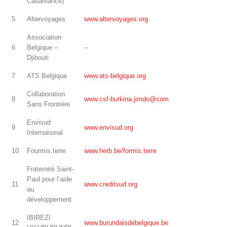
Casamance)
5
Altervoyages
www.altervoyages.org
Association
6
Belgique –
–
Djibouti
7
ATS Belgique
www.ats-belgique.org
Collaboration
8
www.csf-burkina.jimdo@com
Sans Frontière
Envisud
9
www.envisud.org
International
10
Fourmis.terre
www.herb.be/formis.terre
Fraternité Saint-
Paul pour l’aide
11
www.creditsud.org
au
développement
IBIREZI
12
www.burundaisdebelgique.be