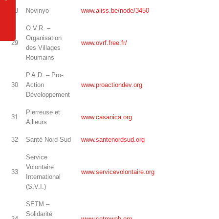
28
Novinyo
www.aliss.be/node/3450
O.V.R. –
Organisation
29
www.ovrf.free.fr/
des Villages
Roumains
P.A.D. – Pro-
30
Action
www.proactiondev.org
Développement
Pierreuse et
31
www.casanica.org
Ailleurs
32
Santé Nord-Sud
www.santenordsud.org
Service
Volontaire
33
www.servicevolontaire.org
International
(S.V.I.)
SETM –
Solidarité
34
www.setmweb.org