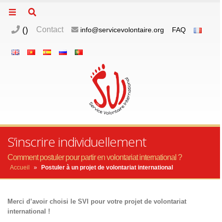
Pérou
Chine
(
)
Contact
info@servicevolontaire.org
FAQ
Espagne
Brésil
VietNam
Mexique
Groupe
SVE
S’inscrire individuellement
Comment postuler pour partir en volontariat international ?
Accueil
»
Postuler à un projet de volontariat international
Merci d’avoir choisi le SVI pour votre projet de volontariat
international !