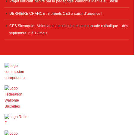
Projet éducatif inspiré par la pédagogie Waldorf à Marília au Brésil
DERNIÈRE CHANCE : 3 projets CES à saisir d’urgence !
CES Slovaquie : Volontariat au sein d’une communauté catholique – dès
septembre, 6 à 12 mois