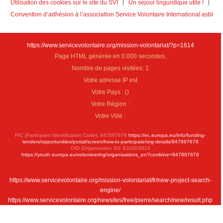
Utilisation des cookies sur le site du SVI
Un séjour linguistique utile !
Convention d’adhésion à l’association Service Volontaire International asbl
https://www.servicevolontaire.org/mission-volontariat/?p=1614
Page HTML générée en 0.000 secondes,
Nombre de pages visitées: 1
Votre adresse IP est
Votre Pays :
(
)
Votre Région :
Votre Ville :
PIC (Participant Identification Code): 947897678
https://ec.europa.eu/info/funding-
tenders/opportunities/portal/screen/how-to-participate/org-details/947897678
OID (Organization ID): E10203524
https://youth.europa.eu/volunteering/organisations_en?combine=947897678
https://www.servicevolontaire.org/mission-volontariat/fr/new-project-search-
engine/
https://www.servicevolontaire.org/newsites/free/pierre/search/new/result.php